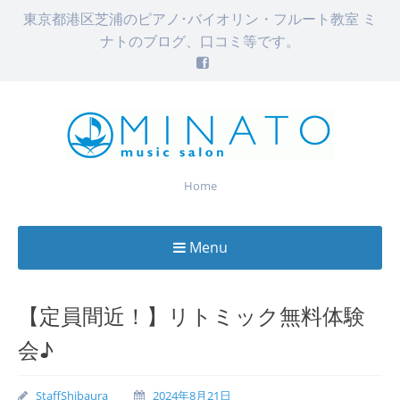
東京都港区芝浦のピアノ･バイオリン・フルート教室 ミ
ナトのブログ、口コミ等です。
Home
Menu
Skip
to
【定員間近！】リトミック無料体験
content
会♪
StaffShibaura
2024年8月21日