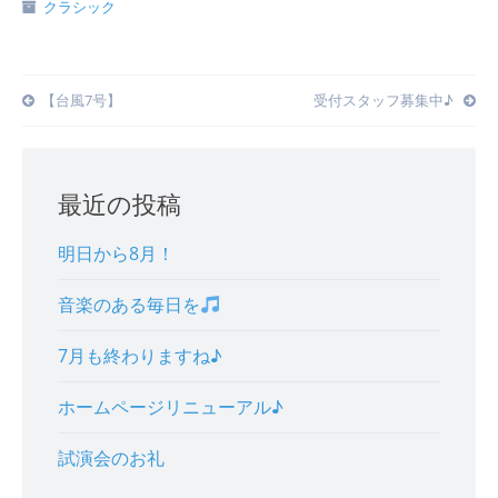
クラシック
Post
【台風7号】
受付スタッフ募集中♪
navigation
最近の投稿
明日から8月！
音楽のある毎日を
7月も終わりますね♪
ホームページリニューアル♪
試演会のお礼