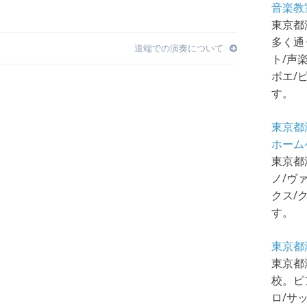
音楽教
東京都
多く通
道端での演奏について
ト/声
ボエ/
す。
東京都
ホーム
東京都
ノ/ヴ
クス/
す。
東京都
東京都
校。ピ
ロ/サ