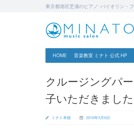
東京都港区芝浦のピアノ･バイオリン・フ
Skip
HOME
音楽教室 ミナト 公式 HP
to
content
クルージングパー
子いただきました
ミナト本校
2016年5月6日