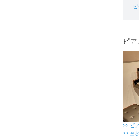
ピ
ピア
>> 
>> 