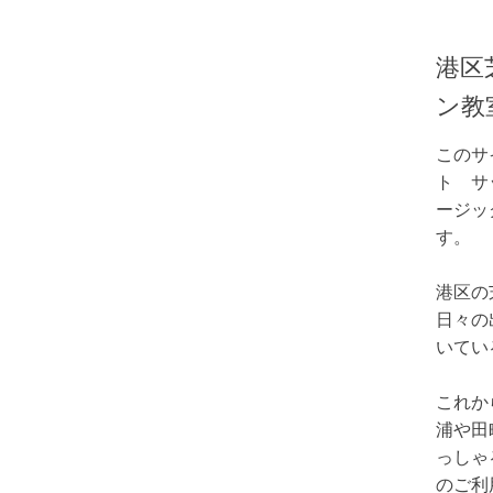
港区
ン教
このサ
ト サ
ージッ
す。
港区の
日々の
いてい
これか
浦や田
っしゃ
のご利