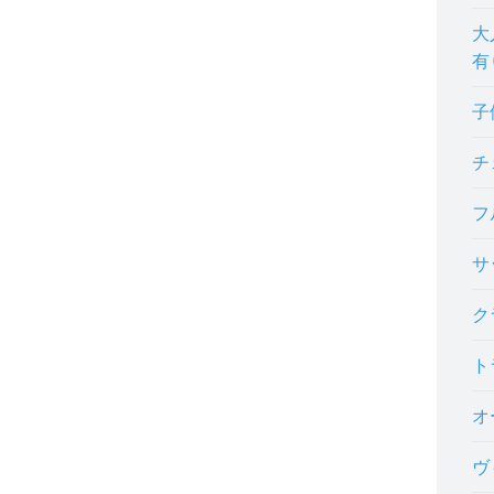
大
有
子
チ
フ
サ
ク
ト
オ
ヴ