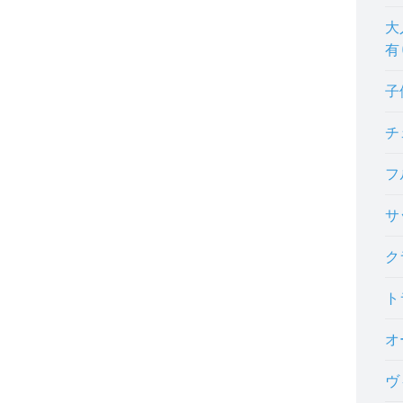
大
有
子
チ
フ
サ
ク
ト
オ
ヴ