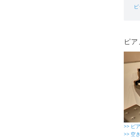
ピ
ピア
>> 
>> 