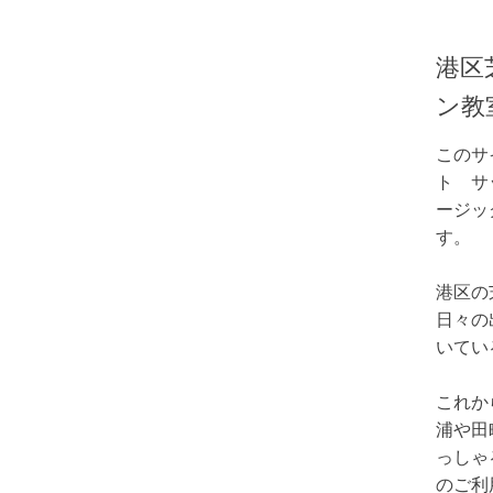
港区
ン教
このサ
ト サ
ージッ
す。
港区の
日々の
いてい
これか
浦や田
っしゃ
のご利