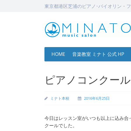
東京都港区芝浦のピアノ･バイオリン・フ
Skip
HOME
音楽教室 ミナト 公式 HP
to
content
ピアノコンクール
ミナト本校
2016年6月25日
今日はレッスン室がいつも以上に込み合
クールでした。