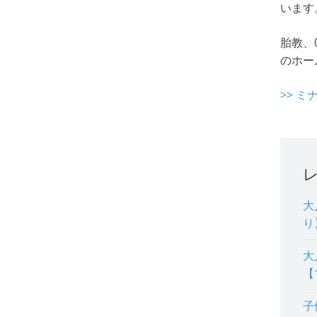
います
胎教、
のホー
>> 
大
り
大
【
子