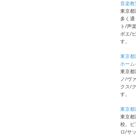
音楽教
東京都
多く通
ト/声
ボエ/
す。
東京都
ホーム
東京都
ノ/ヴ
クス/
す。
東京都
東京都
校。ピ
ロ/サ