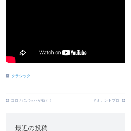
クラシック
Post
コロナにバッハが効く！
ドミナントプロ
navigation
最近の投稿