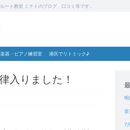
ルート教室 ミナトのブログ、口コミ等です。
楽器・ピアノ練習室
港区でリトミック♪
律入りました！
明
音
7