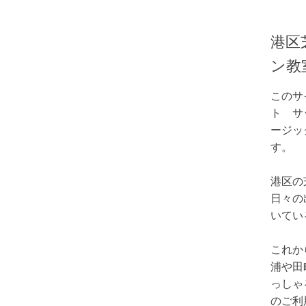
港区
ン教
このサ
ト サ
ージッ
す。
港区の
日々の
いてい
これか
浦や田
っしゃ
のご利