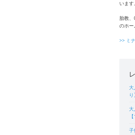
います
胎教、
のホー
>> 
大
り
大
【
子