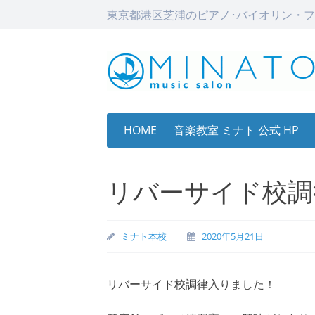
東京都港区芝浦のピアノ･バイオリン・フ
Skip
HOME
音楽教室 ミナト 公式 HP
to
content
リバーサイド校調
ミナト本校
2020年5月21日
リバーサイド校調律入りました！