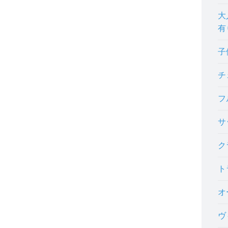
大
有
子
チ
フ
サ
ク
ト
オ
ヴ