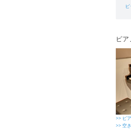
ピ
ピア
>> 
>> 