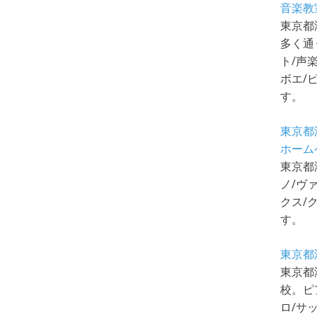
音楽教
東京都
多く通
ト/声
ボエ/
す。
東京都
ホーム
東京都
ノ/ヴ
クス/
す。
東京都
東京都
校。ピ
ロ/サ