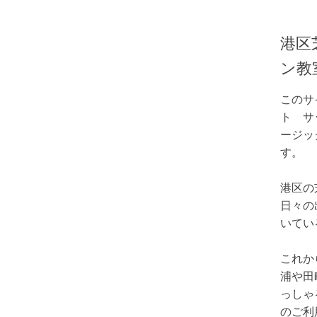
港区
ン教
このサ
ト サ
ージッ
す。
港区の
日々の
いてい
これか
浦や田
っしゃ
のご利