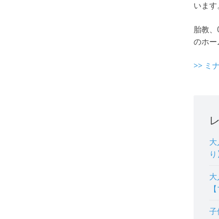
います
胎教、
のホー
>> 
大
り
大
【
子