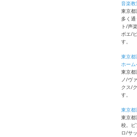
音楽教
東京都
多く通
ト/声
ボエ/
す。
東京都
ホーム
東京都
ノ/ヴ
クス/
す。
東京都
東京都
校。ピ
ロ/サ