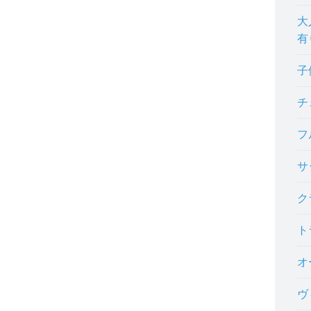
大
有
子
チ
フ
サ
ク
ト
オ
ヴ