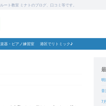
ルート教室 ミナトのブログ、口コミ等です。
楽器・ピアノ練習室
港区でリトミック♪
明
音
7