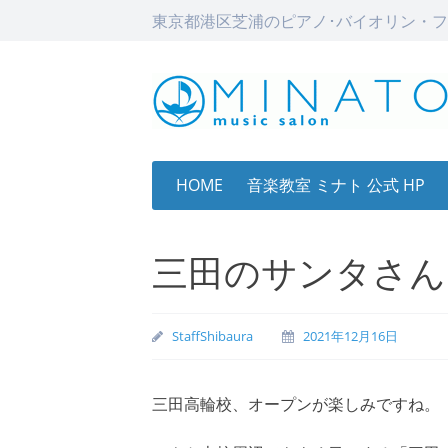
東京都港区芝浦のピアノ･バイオリン・フ
Skip
HOME
音楽教室 ミナト 公式 HP
to
content
三田のサンタさん
StaffShibaura
2021年12月16日
三田高輪校、オープンが楽しみですね。