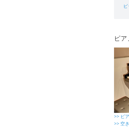
ピ
ピア
>> 
>> 