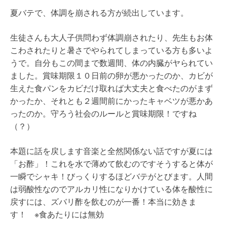
夏バテで、体調を崩される方が続出しています。
生徒さんも大人子供問わず体調崩されたり、先生もお体
こわされたりと暑さでやられてしまっている方も多いよ
うで。自分もこの間まで数週間、体の内臓がヤられてい
ました。賞味期限１０日前の卵が悪かったのか、カビが
生えた食パンをカビだけ取れば大丈夫と食べたのがまず
かったか、それとも２週間前にかったキャベツが悪かあ
ったのか。守ろう社会のルールと賞味期限！ですね
（？）
本題に話を戻します音楽と全然関係ない話ですが夏には
「お酢」！これを水で薄めて飲むのですそうすると体が
一瞬でシャキ！びっくりするほどバテがとびます。人間
は弱酸性なのでアルカリ性になりかけている体を酸性に
戻すには、ズバリ酢を飲むのが一番！本当に効きま
す！ ※食あたりには無効