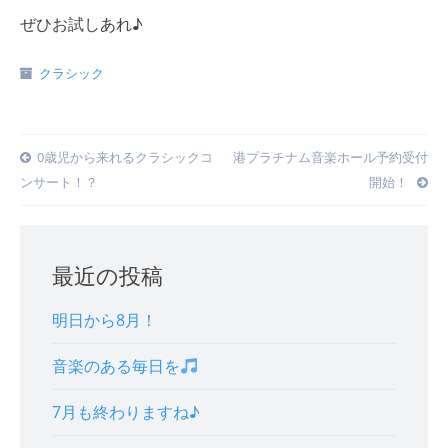
ぜひお試しあれ♪
クラシック
Post
0歳児から来れるクラシックコ
港プラチナム音楽ホール予約受付
ンサート！？
開始！
navigation
最近の投稿
明日から8月！
音楽のある毎日を
7月も終わりますね♪