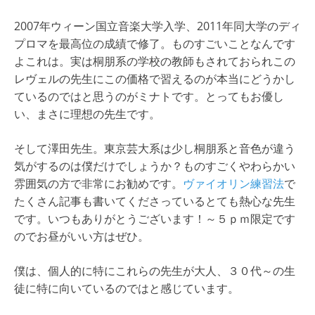
2007年ウィーン国立音楽大学入学、2011年同大学のディ
プロマを最高位の成績で修了。ものすごいことなんです
よこれは。実は桐朋系の学校の教師もされておられこの
レヴェルの先生にこの価格で習えるのが本当にどうかし
ているのではと思うのがミナトです。とってもお優し
い、まさに理想の先生です。
そして澤田先生。東京芸大系は少し桐朋系と音色が違う
気がするのは僕だけでしょうか？ものすごくやわらかい
雰囲気の方で非常にお勧めです。
ヴァイオリン練習法
で
たくさん記事も書いてくださっているとても熱心な先生
です。いつもありがとうございます！～５ｐｍ限定です
のでお昼がいい方はぜひ。
僕は、個人的に特にこれらの先生が大人、３０代～の生
徒に特に向いているのではと感じています。