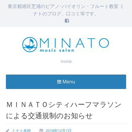
東京都港区芝浦のピアノ･バイオリン・フルート教室 ミ
ナトのブログ、口コミ等です。
Home
Menu
Skip
to
ＭＩＮＡＴＯシティハーフマラソン
content
による交通規制のお知らせ
ミナト本校
2018年12月1日