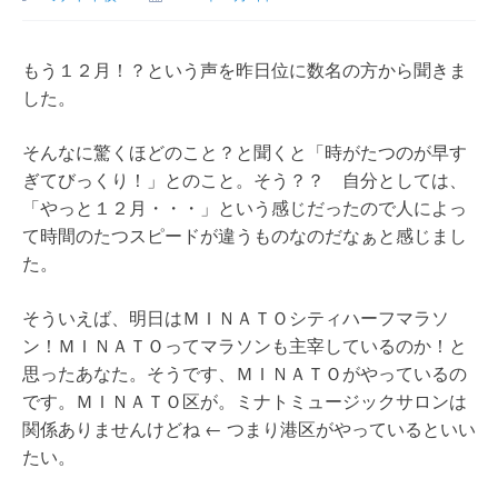
もう１２月！？という声を昨日位に数名の方から聞きま
した。
そんなに驚くほどのこと？と聞くと「時がたつのが早す
ぎてびっくり！」とのこと。そう？？ 自分としては、
「やっと１２月・・・」という感じだったので人によっ
て時間のたつスピードが違うものなのだなぁと感じまし
た。
そういえば、明日はＭＩＮＡＴＯシティハーフマラソ
ン！ＭＩＮＡＴＯってマラソンも主宰しているのか！と
思ったあなた。そうです、ＭＩＮＡＴＯがやっているの
です。ＭＩＮＡＴＯ区が。ミナトミュージックサロンは
関係ありませんけどね ← つまり港区がやっているといい
たい。