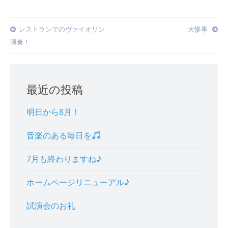
Post
レストランでのヴァイオリン
大惨事
演奏！
navigation
最近の投稿
明日から8月！
音楽のある毎日を
7月も終わりますね♪
ホームページリニューアル♪
試演会のお礼