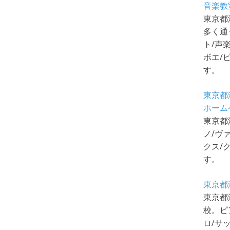
音楽教
東京都
多く通
ト/声
ボエ/
す。
東京都
ホーム
東京都
ノ/ヴ
クス/
す。
東京都
東京都
校。ピ
ロ/サ