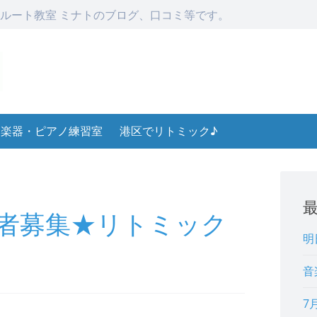
ルート教室 ミナトのブログ、口コミ等です。
楽器・ピアノ練習室
港区でリトミック♪
者募集★リトミック
明
音
7