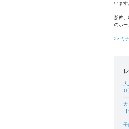
います
胎教、
のホー
>> 
大
り
大
【
子