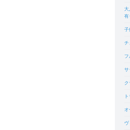
大
有
子
チ
フ
サ
ク
ト
オ
ヴ