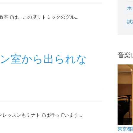
ホ
楽教室では、この度リトミックのグル…
試
音楽
ン室から出られな
クレッスンもミナトでは行っています…
東京都