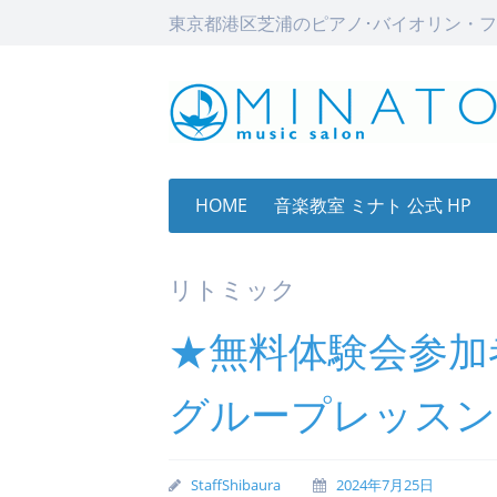
東京都港区芝浦のピアノ･バイオリン・フ
Skip
HOME
音楽教室 ミナト 公式 HP
to
content
リトミック
★無料体験会参加
グループレッスン
StaffShibaura
2024年7月25日