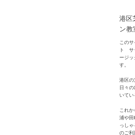
港区
ン教
このサ
ト サ
ージッ
す。
港区の
日々の
いてい
これか
浦や田
っしゃ
のご利