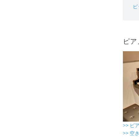
ピ
ピア
>> 
>> 