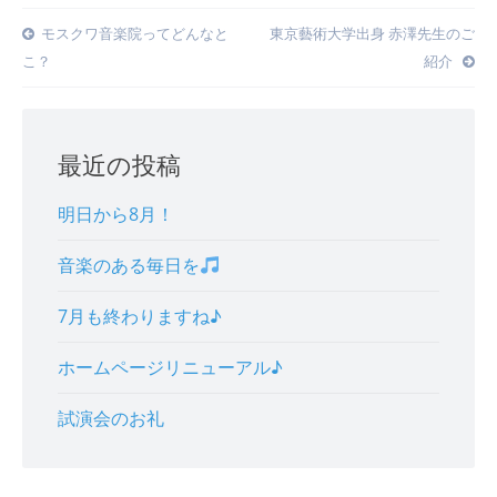
Post
モスクワ音楽院ってどんなと
東京藝術大学出身 赤澤先生のご
こ？
紹介
navigation
最近の投稿
明日から8月！
音楽のある毎日を
7月も終わりますね♪
ホームページリニューアル♪
試演会のお礼